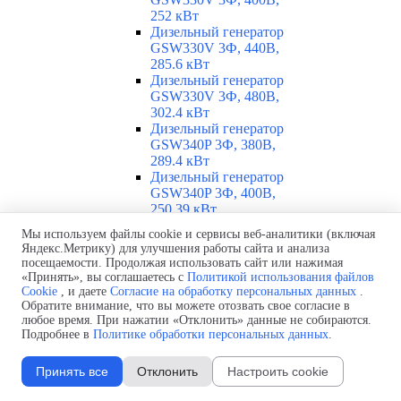
252 кВт
Дизельный генератор
GSW330V 3Ф, 440В,
285.6 кВт
Дизельный генератор
GSW330V 3Ф, 480В,
302.4 кВт
Дизельный генератор
GSW340P 3Ф, 380В,
289.4 кВт
Дизельный генератор
GSW340P 3Ф, 400В,
250.39 кВт
Дизельный генератор
Мы используем файлы cookie и сервисы веб-аналитики (включая
GSW340P Alt. LS 3Ф,
Яндекс.Метрику) для улучшения работы сайта и анализа
400В, 251.46 кВт
посещаемости. Продолжая использовать сайт или нажимая
Дизельный генератор
«Принять», вы соглашаетесь с
Политикой использования файлов
GSW360V 3Ф, 230В,
Cookie
, и даете
Согласие на обработку персональных данных
.
260.86 кВт
Обратите внимание, что вы можете отозвать свое согласие в
любое время. При нажатии «Отклонить» данные не собираются.
Дизельный генератор
Подробнее в
Политике обработки персональных данных
.
GSW360V 3Ф, 400В,
260.86 кВт
Дизельный генератор
Принять все
Отклонить
Настроить cookie
GSW370I 3Ф, 400В,