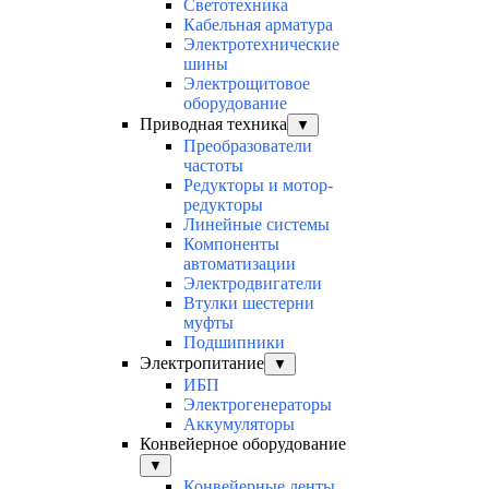
Светотехника
Кабельная арматура
Электротехнические
шины
Электрощитовое
оборудование
Приводная техника
▼
Преобразователи
частоты
Редукторы и мотор-
редукторы
Линейные системы
Компоненты
автоматизации
Электродвигатели
Втулки шестерни
муфты
Подшипники
Электропитание
▼
ИБП
Электрогенераторы
Аккумуляторы
Конвейерное оборудование
▼
Конвейерные ленты