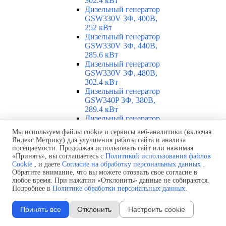
302.4 кВт
Дизельный генератор
GSW330V 3Ф, 400В,
252 кВт
Дизельный генератор
GSW330V 3Ф, 440В,
285.6 кВт
Дизельный генератор
GSW330V 3Ф, 480В,
302.4 кВт
Дизельный генератор
GSW340P 3Ф, 380В,
289.4 кВт
Дизельный генератор
GSW340P 3Ф, 400В,
Мы используем файлы cookie и сервисы веб-аналитики (включая
250.39 кВт
Яндекс.Метрику) для улучшения работы сайта и анализа
Дизельный генератор
посещаемости. Продолжая использовать сайт или нажимая
GSW340P Alt. LS 3Ф,
«Принять», вы соглашаетесь с
Политикой использования файлов
400В, 251.46 кВт
Cookie
, и даете
Согласие на обработку персональных данных
.
Обратите внимание, что вы можете отозвать свое согласие в
Дизельный генератор
любое время. При нажатии «Отклонить» данные не собираются.
GSW360V 3Ф, 230В,
Подробнее в
Политике обработки персональных данных
.
260.86 кВт
Дизельный генератор
GSW360V 3Ф, 400В,
Принять все
Отклонить
Настроить cookie
260.86 кВт