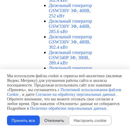
302.4 кВт
Дизельный генератор
GSW330V 3Ф, 400В,
252 кВт
Дизельный генератор
GSW330V 3Ф, 440В,
285.6 кВт
Дизельный генератор
GSW330V 3Ф, 480В,
302.4 кВт
Дизельный генератор
GSW340P 3Ф, 380В,
289.4 кВт
Дизельный генератор
GSW340P 3Ф, 400В,
Мы используем файлы cookie и сервисы веб-аналитики (включая
250.39 кВт
Яндекс.Метрику) для улучшения работы сайта и анализа
Дизельный генератор
посещаемости. Продолжая использовать сайт или нажимая
GSW340P Alt. LS 3Ф,
«Принять», вы соглашаетесь с
Политикой использования файлов
400В, 251.46 кВт
Cookie
, и даете
Согласие на обработку персональных данных
.
Обратите внимание, что вы можете отозвать свое согласие в
Дизельный генератор
любое время. При нажатии «Отклонить» данные не собираются.
GSW360V 3Ф, 230В,
Подробнее в
Политике обработки персональных данных
.
260.86 кВт
Дизельный генератор
GSW360V 3Ф, 400В,
Принять все
Отклонить
Настроить cookie
260.86 кВт