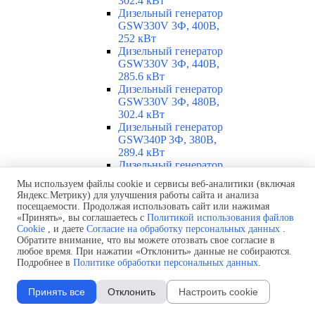
302.4 кВт
Дизельный генератор
GSW330V 3Ф, 400В,
252 кВт
Дизельный генератор
GSW330V 3Ф, 440В,
285.6 кВт
Дизельный генератор
GSW330V 3Ф, 480В,
302.4 кВт
Дизельный генератор
GSW340P 3Ф, 380В,
289.4 кВт
Дизельный генератор
GSW340P 3Ф, 400В,
Мы используем файлы cookie и сервисы веб-аналитики (включая
250.39 кВт
Яндекс.Метрику) для улучшения работы сайта и анализа
Дизельный генератор
посещаемости. Продолжая использовать сайт или нажимая
GSW340P Alt. LS 3Ф,
«Принять», вы соглашаетесь с
Политикой использования файлов
400В, 251.46 кВт
Cookie
, и даете
Согласие на обработку персональных данных
.
Обратите внимание, что вы можете отозвать свое согласие в
Дизельный генератор
любое время. При нажатии «Отклонить» данные не собираются.
GSW360V 3Ф, 230В,
Подробнее в
Политике обработки персональных данных
.
260.86 кВт
Дизельный генератор
GSW360V 3Ф, 400В,
Принять все
Отклонить
Настроить cookie
260.86 кВт