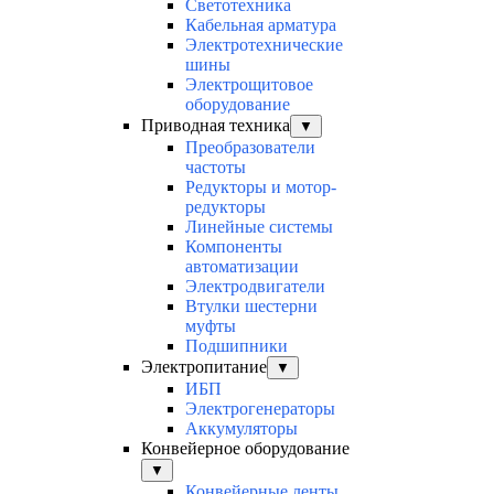
Светотехника
Кабельная арматура
Электротехнические
шины
Электрощитовое
оборудование
Приводная техника
▼
Преобразователи
частоты
Редукторы и мотор-
редукторы
Линейные системы
Компоненты
автоматизации
Электродвигатели
Втулки шестерни
муфты
Подшипники
Электропитание
▼
ИБП
Электрогенераторы
Аккумуляторы
Конвейерное оборудование
▼
Конвейерные ленты