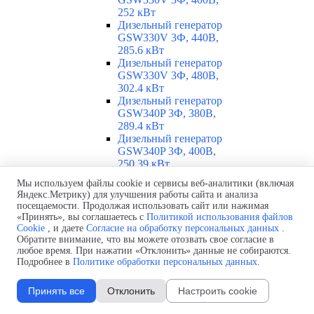
252 кВт
Дизельный генератор
GSW330V 3Ф, 440В,
285.6 кВт
Дизельный генератор
GSW330V 3Ф, 480В,
302.4 кВт
Дизельный генератор
GSW340P 3Ф, 380В,
289.4 кВт
Дизельный генератор
GSW340P 3Ф, 400В,
250.39 кВт
Дизельный генератор
Мы используем файлы cookie и сервисы веб-аналитики (включая
GSW340P Alt. LS 3Ф,
Яндекс.Метрику) для улучшения работы сайта и анализа
400В, 251.46 кВт
посещаемости. Продолжая использовать сайт или нажимая
Дизельный генератор
«Принять», вы соглашаетесь с
Политикой использования файлов
GSW360V 3Ф, 230В,
Cookie
, и даете
Согласие на обработку персональных данных
.
260.86 кВт
Обратите внимание, что вы можете отозвать свое согласие в
любое время. При нажатии «Отклонить» данные не собираются.
Дизельный генератор
Подробнее в
Политике обработки персональных данных
.
GSW360V 3Ф, 400В,
260.86 кВт
Дизельный генератор
Принять все
Отклонить
Настроить cookie
GSW370I 3Ф, 400В,