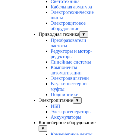
Светотехника
Кабельная арматура
Электротехнические
шины
Электрощитовое
оборудование
Приводная техника
▼
Преобразователи
частоты
Редукторы и мотор-
редукторы
Линейные системы
Компоненты
автоматизации
Электродвигатели
Втулки шестерни
муфты
Подшипники
Электропитание
▼
ИБП
Электрогенераторы
Аккумуляторы
Конвейерное оборудование
▼
Конвейерные ленты