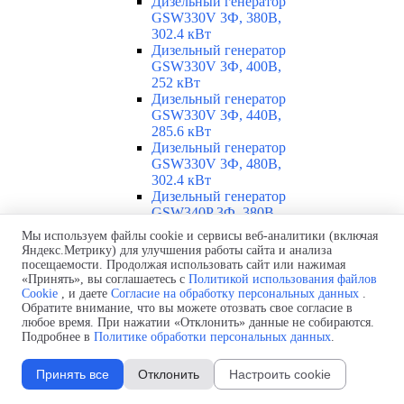
Дизельный генератор
GSW330V 3Ф, 380В,
302.4 кВт
Дизельный генератор
GSW330V 3Ф, 400В,
252 кВт
Дизельный генератор
GSW330V 3Ф, 440В,
285.6 кВт
Дизельный генератор
GSW330V 3Ф, 480В,
302.4 кВт
Дизельный генератор
GSW340P 3Ф, 380В,
289.4 кВт
Мы используем файлы cookie и сервисы веб-аналитики (включая
Дизельный генератор
Яндекс.Метрику) для улучшения работы сайта и анализа
GSW340P 3Ф, 400В,
посещаемости. Продолжая использовать сайт или нажимая
250.39 кВт
«Принять», вы соглашаетесь с
Политикой использования файлов
Дизельный генератор
Cookie
, и даете
Согласие на обработку персональных данных
.
Обратите внимание, что вы можете отозвать свое согласие в
GSW340P Alt. LS 3Ф,
любое время. При нажатии «Отклонить» данные не собираются.
400В, 251.46 кВт
Подробнее в
Политике обработки персональных данных
.
Дизельный генератор
GSW360V 3Ф, 230В,
Принять все
Отклонить
Настроить cookie
260.86 кВт
Дизельный генератор