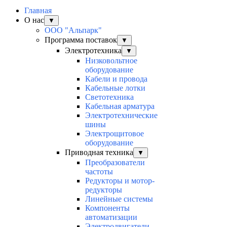
Главная
О нас
▼
ООО "Альпарк"
Программа поставок
▼
Электротехника
▼
Низковольтное
оборудование
Кабели и провода
Кабельные лотки
Светотехника
Кабельная арматура
Электротехнические
шины
Электрощитовое
оборудование
Приводная техника
▼
Преобразователи
частоты
Редукторы и мотор-
редукторы
Линейные системы
Компоненты
автоматизации
Электродвигатели