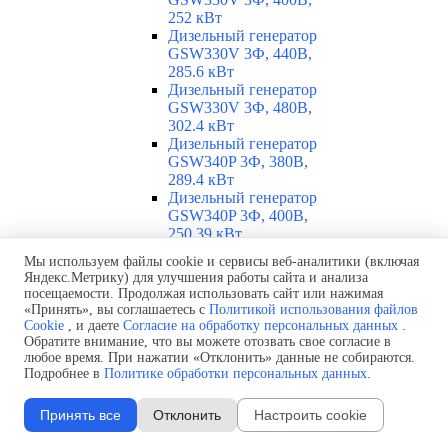
252 кВт
Дизельный генератор
GSW330V 3Ф, 440В,
285.6 кВт
Дизельный генератор
GSW330V 3Ф, 480В,
302.4 кВт
Дизельный генератор
GSW340P 3Ф, 380В,
289.4 кВт
Дизельный генератор
GSW340P 3Ф, 400В,
250.39 кВт
Дизельный генератор
Мы используем файлы cookie и сервисы веб-аналитики (включая
GSW340P Alt. LS 3Ф,
Яндекс.Метрику) для улучшения работы сайта и анализа
400В, 251.46 кВт
посещаемости. Продолжая использовать сайт или нажимая
Дизельный генератор
«Принять», вы соглашаетесь с
Политикой использования файлов
GSW360V 3Ф, 230В,
Cookie
, и даете
Согласие на обработку персональных данных
.
260.86 кВт
Обратите внимание, что вы можете отозвать свое согласие в
любое время. При нажатии «Отклонить» данные не собираются.
Дизельный генератор
Подробнее в
Политике обработки персональных данных
.
GSW360V 3Ф, 400В,
260.86 кВт
Дизельный генератор
Принять все
Отклонить
Настроить cookie
GSW370I 3Ф, 400В,